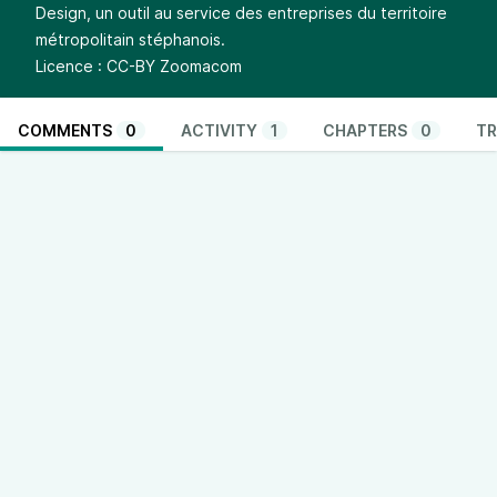
Design, un outil au service des entreprises du territoire
métropolitain stéphanois.
Licence : CC-BY Zoomacom
COMMENTS
0
ACTIVITY
1
CHAPTERS
0
TR